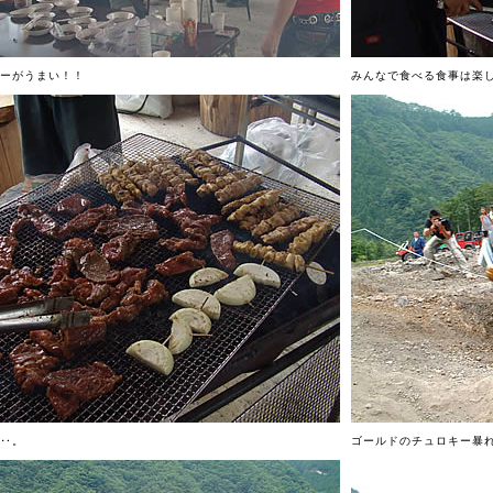
ーがうまい！！
みんなで食べる食事は楽
‥。
ゴールドのチュロキー暴