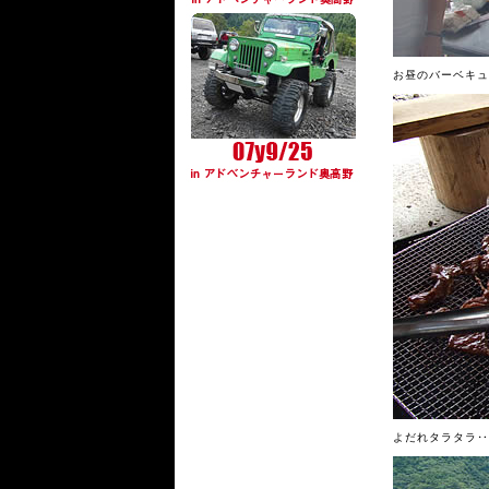
お昼のバーベキュ
よだれタラタラ‥