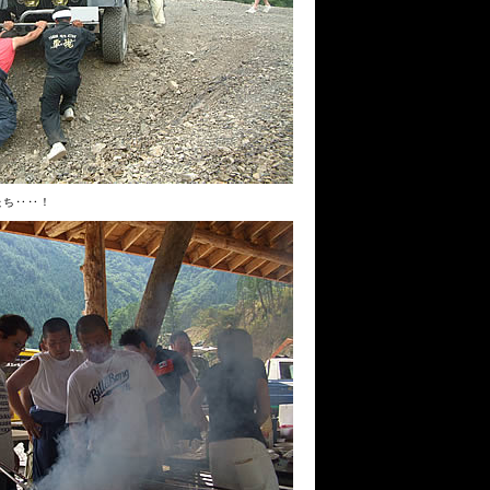
たち‥‥！