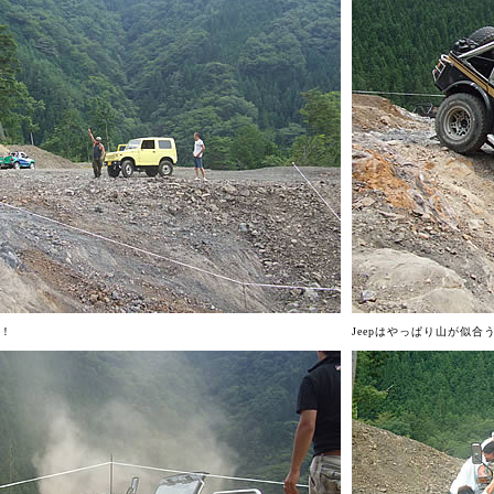
！
Jeepはやっぱり山が似合