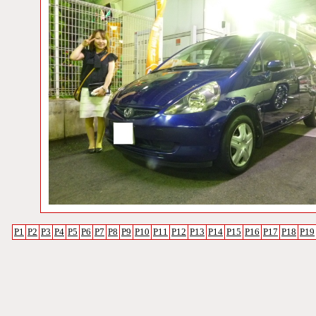
P1
P2
P3
P4
P5
P6
P7
P8
P9
P10
P11
P12
P13
P14
P15
P16
P17
P18
P19