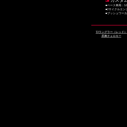
カスタ
■ベース車両：S
■2サイクルエン
■ブッシュワー
TJラングラー（レッド）
昇舞チェロキー