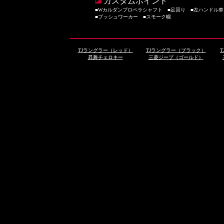
カスタムポイント
■Wカルダンプロペラシャフト ■足回り ■左ハンドル車 
■ブッシュワーカー ■スモーク幌
TJラングラー（レッド）
TJラングラー（ブラック）
昇舞チェロキー
三菱ジープ（ゴールド）