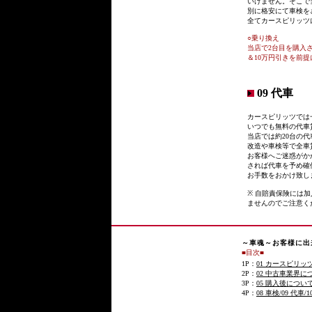
いけません。そこで
別に格安にて車検を
全てカースピリッツ
○乗り換え
当店で2台目を購入
＆10万円引きを前
09 代車
カースピリッツでは
いつでも無料の代車
当店では約20台の
改造や車検等で全車
お客様へご迷惑がか
されば代車を予め確
お手数をおかけ致し
※ 自賠責保険には
ませんのでご注意く
～車魂～お客様に出
■目次■
1P：
01 カースピリッ
2P：
02 中古車業界に
3P：
05 購入後につい
4P：
08 車検/09 代車