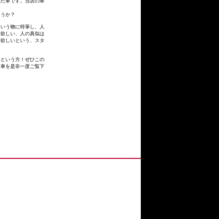
れた車です。当店の車
ょうか？
という物に特筆し、人
て欲しい、人の真似は
て欲しいという、スタ
いという方！ぜひこの
る車を是非一度ご覧下