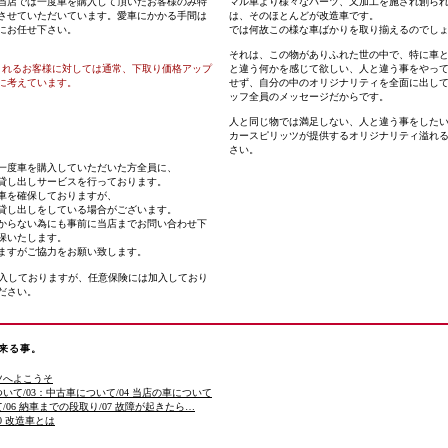
当店では一度車を購入して頂いたお客様のみ特
マル車より様々なパーツ、又加工を施され創ら
させていただいています。愛車にかかる手間は
は、そのほとんどが改造車です。
にお任せ下さい。
では何故この様な車ばかりを取り揃えるのでし
それは、この物がありふれた世の中で、特に車
されるお客様に対しては通常、下取り価格アップ
と違う何かを感じて欲しい、人と違う事をやっ
提に考えています。
せず、自分の中のオリジナリティを全面に出し
ッフ全員のメッセージだからです。
人と同じ物では満足しない、人と違う事をした
カースピリッツが提供するオリジナリティ溢れ
さい。
一度車を購入していただいた方全員に、
貸し出しサービスを行っております。
代車を確保しておりますが、
貸し出しをしている場合がございます。
からない為にも事前に当店までお問い合わせ下
保いたします。
ますがご協力をお願い致します。
加入しておりますが、任意保険には加入しており
ださい。
来る事。
ツへよこうそ
ついて/03：中古車について/04 当店の車について
て/06 納車までの段取り/07 故障が起きたら…
/10 改造車とは