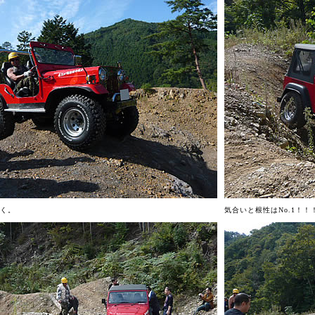
く。
気合いと根性はNo.1！！