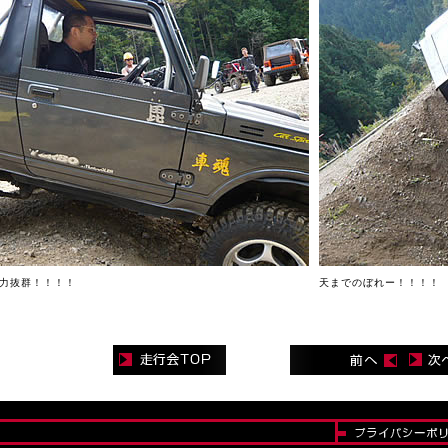
闘力抜群！！！！
天までのぼれー！！！！