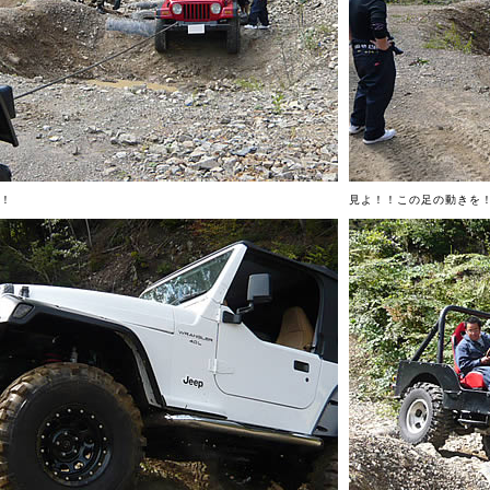
！
見よ！！この足の動きを