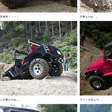
目瞭然！！！！
大事なJeep…。
大事なJeep…。
ラインを読んで…。