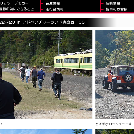
！
ど派手なTJラングラー達