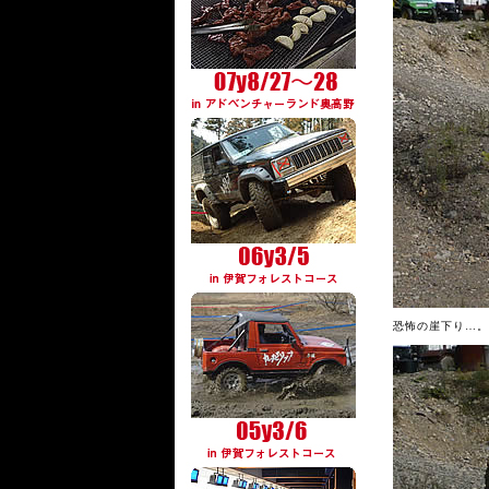
恐怖の崖下り…。