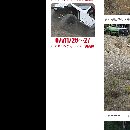
さすが世界のメル
でたーーー！！！