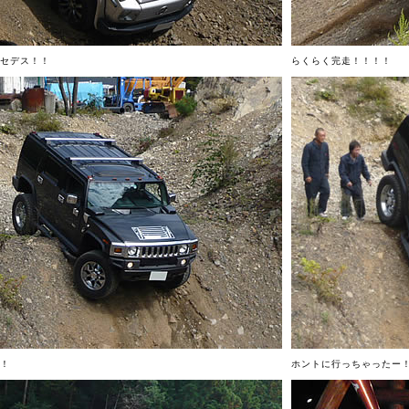
セデス！！
らくらく完走！！！！
！
ホントに行っちゃったー