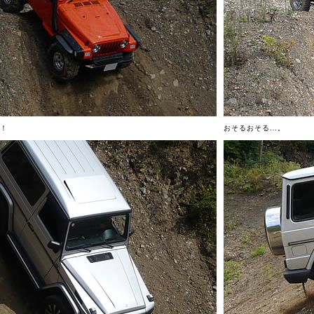
！
おそるおそる…。