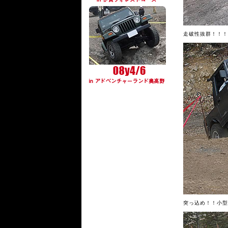
走破性抜群！！！
突っ込め！！小型