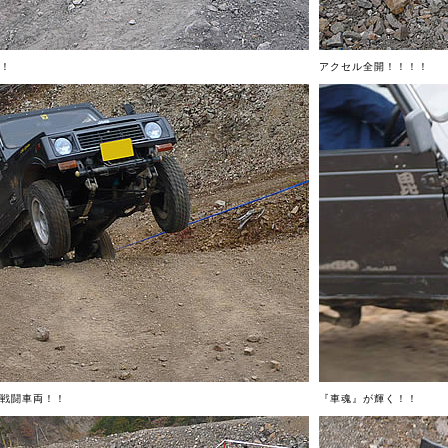
！
アクセル全開！！！！
戦闘車両！！
『車魂』が輝く！！