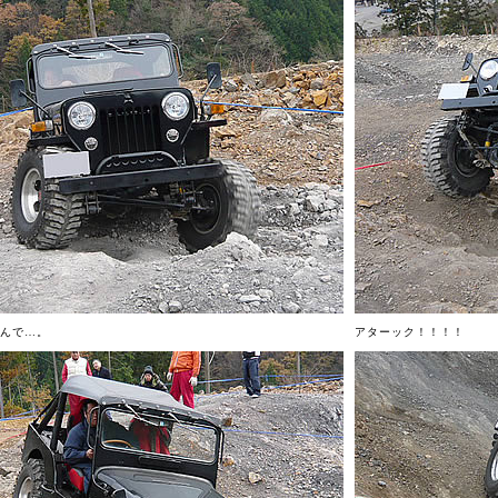
んで…。
アターック！！！！