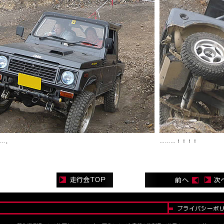
…。
………！！！！