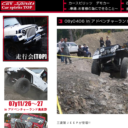
三菱製ＪＥＥＰが登場!!