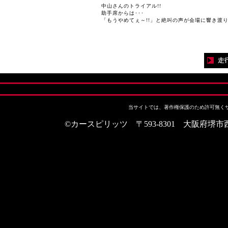
中山さんのトライアル!!
助手席からは･･･
「もうやめてぇ～!!」と絶叫の声が会場に響き渡り
当サイトでは、著作権保護のため許可無く
©カースピリッツ 〒593-8301 大阪府堺市西区上野芝