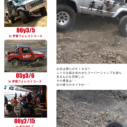
お次は我らがＫＩＮＧ!!
ニトロを組み合わせたスーパージャンプを放ち
見るものを圧倒した
その勇姿は･･･
左の後ろのタイヤが･･･