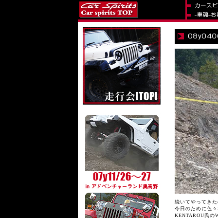
続いてやってきたの
今日のために色々
KENTAROU氏のWra