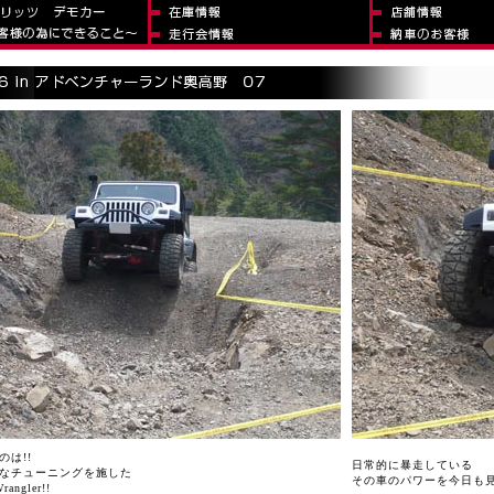
は!!
日常的に暴走している
なチューニングを施した
その車のパワーを今日も見
ngler!!