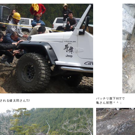
バッチリ腹下HITで
される健太郎さんTJ
亀さん状態＾＾；