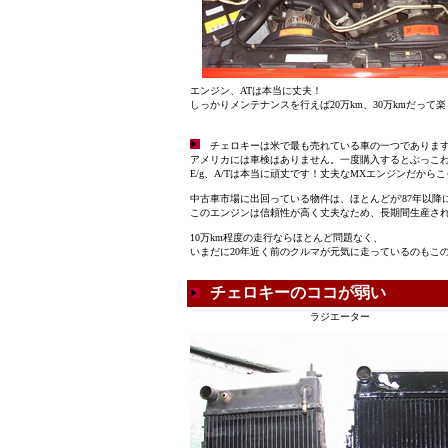
エンジン、ATは本当に丈夫！
しっかりメンテナンスを行えば20万km、30万kmだって
チェロキーは米で最も売れている車の一つでありま
アメリカには車検はありません。一度購入するとぶっこ
E/g、A/Tは本当に頑丈です！丈夫なMXエンジンだからこ
中古車市場に出回っている物件は、ほとんどが'87年以降
このエンジンは信頼性が高く丈夫なため、長期間生産さ
10万km程度の走行ならほとんど問題なく、
いまだに20年近く前のクルマが元気に走っているのもこ
チェロキーのココが弱い
ラジエーター