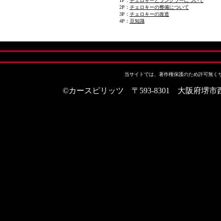
1P：
チェロキーとラングラーについて
2P：
チェロキーの整備について
3P：
チェロキーの改造
4P：
豆知識
当サイトでは、著作権保護のため許可無く
©カースピリッツ 〒593-8301 大阪府堺市西区上野芝