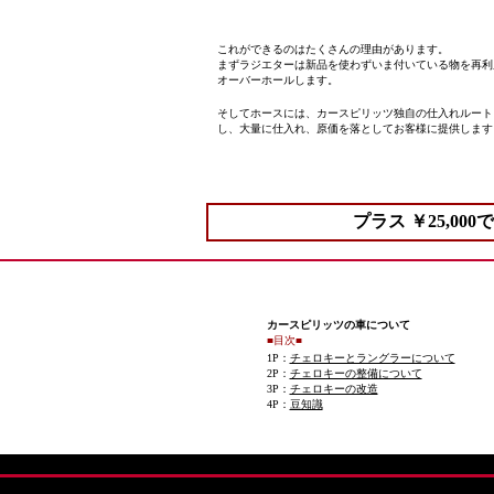
これができるのはたくさんの理由があります。
まずラジエターは新品を使わずいま付いている物を再利
オーバーホールします。
そしてホースには、カースピリッツ独自の仕入れルート
し、大量に仕入れ、原価を落としてお客様に提供します
プラス ￥25,0
カースピリッツの車について
■目次■
1P：
チェロキーとラングラーについて
2P：
チェロキーの整備について
3P：
チェロキーの改造
4P：
豆知識