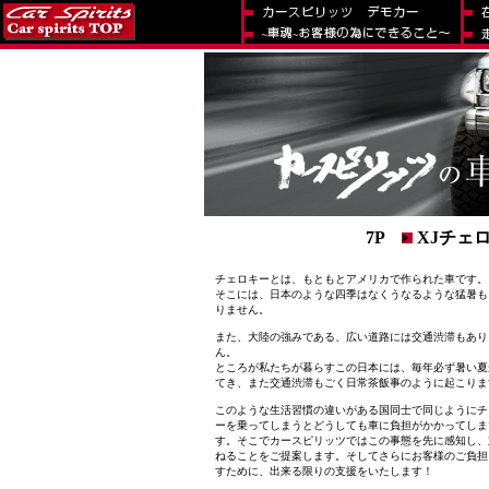
7P
XJチェ
チェロキーとは、もともとアメリカで作られた車です。
そこには、日本のような四季はなくうなるような猛暑も
りません。
また、大陸の強みである、広い道路には交通渋滞もあり
ん。
ところが私たちが暮らすこの日本には、毎年必ず暑い夏
てき、また交通渋滞もごく日常茶飯事のように起こりま
このような生活習慣の違いがある国同士で同じようにチ
ーを乗ってしまうとどうしても車に負担がかかってしま
す。そこでカースピリッツではこの事態を先に感知し、
ねることをご提案します。そしてさらにお客様のご負担
すために、出来る限りの支援をいたします！